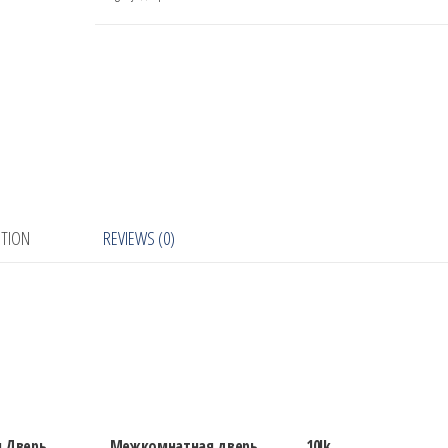
PTION
REVIEWS (0)
 Дверь
Межкомнатная дверь
10lk